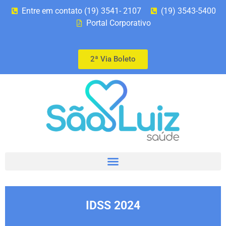
Entre em contato (19) 3541- 2107
(19) 3543-5400
Portal Corporativo
2ª Via Boleto
IDSS 2024