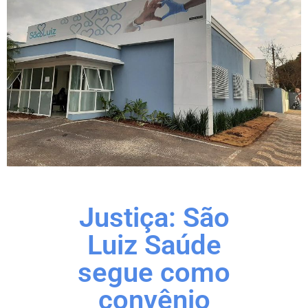
Justiça: São
Luiz Saúde
segue como
convênio