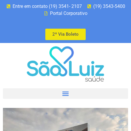
Entre em contato (19) 3541- 2107
(19) 3543-5400
Portal Corporativo
2ª Via Boleto