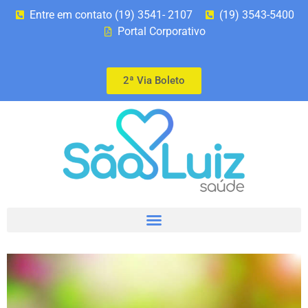
Entre em contato (19) 3541- 2107
(19) 3543-5400
Portal Corporativo
2ª Via Boleto