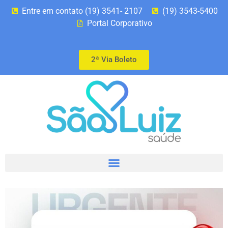
Entre em contato (19) 3541- 2107
(19) 3543-5400
Portal Corporativo
2ª Via Boleto