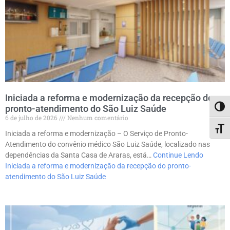
Iniciada a reforma e modernização da recepção do
pronto-atendimento do São Luiz Saúde
Alter
6 de julho de 2026
Nenhum comentário
Alter
Iniciada a reforma e modernização – O Serviço de Pronto-
Atendimento do convênio médico São Luiz Saúde, localizado nas
dependências da Santa Casa de Araras, está…
Continue Lendo
Iniciada a reforma e modernização da recepção do pronto-
atendimento do São Luiz Saúde