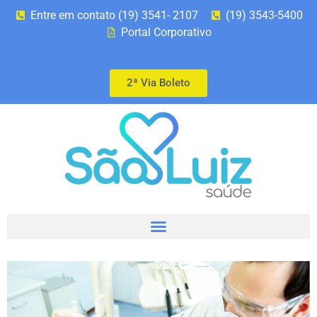
Entre em contato (19) 3541- 2107
(19) 3543-5400
Portal Corporativo
2ª Via Boleto