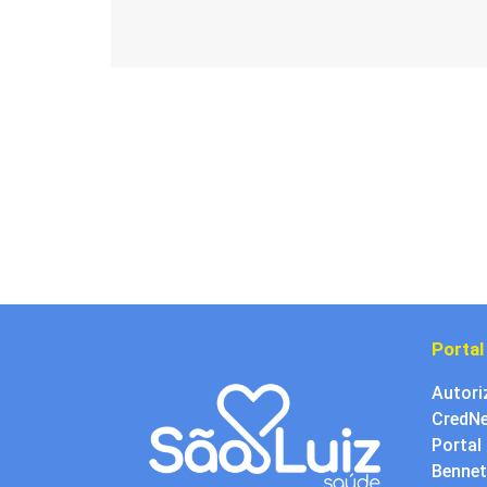
Portal
Autori
CredNe
Portal
Bennet