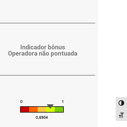
Indicador bônus
Operadora não pontuada
Alter
Alter